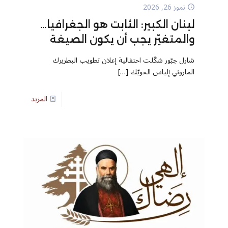
تموز 26, 2026
لبنان الكبير: الثابت هو الجغرافيا…
والمتغيّر يجب أن يكون الصيغة
شارل جبّور شكّلت احتفالية إعلان تطويب البطريرك
الماروني إلياس الحويّك
[…]
المزيد