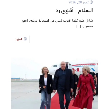
تموز 20, 2026
السلام… أقوى رد
شارل جبّور كلما اقترب لبنان من استعادة دولته، ارتفع
منسوب
[…]
المزيد